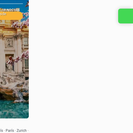
18 NOCHES
esde
Contacta con nosotros
s · París · Zurich ·