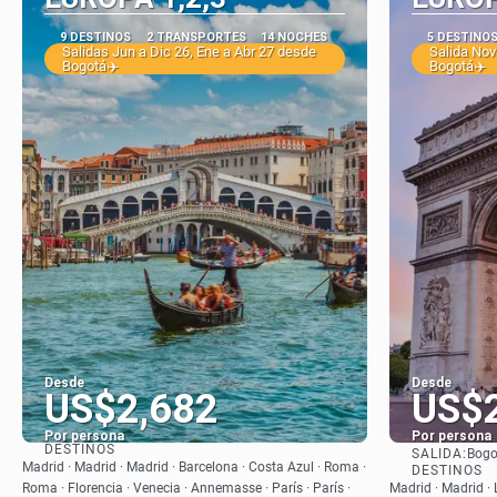
9 DESTINOS
2 TRANSPORTES
14 NOCHES
5 DESTINO
Salidas Jun a Dic 26, Ene a Abr 27 desde
Salida Nov
Bogotá✈️
Bogotá✈️
Desde
Desde
US$2,682
US$
Por persona
Por persona
DESTINOS
SALIDA:
Bogo
Ver
Madrid · Madrid · Madrid · Barcelona · Costa Azul · Roma ·
DESTINOS
Roma · Florencia · Venecia · Annemasse · París · París ·
Madrid · Madrid · L