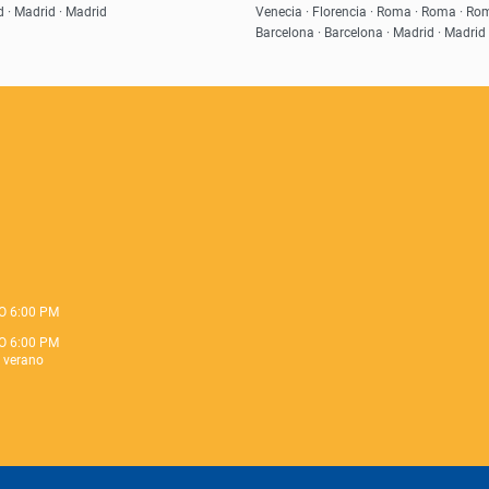
d · Madrid · Madrid
Venecia · Florencia · Roma · Roma · Rom
Barcelona · Barcelona · Madrid · Madrid
O 6:00 PM
O 6:00 PM
e verano