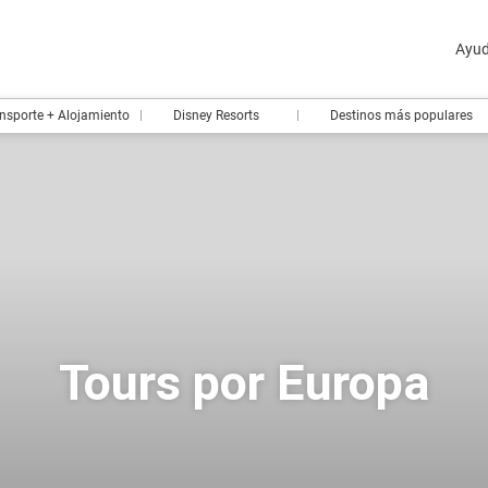
Ayu
nsporte + Alojamiento
Disney Resorts
Destinos más populares
Tours por Europa