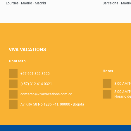
Lourdes · Madrid · Madrid
Barcelona · Madri
VIVA VACATIONS
Contacto
Horas
+57 601 329-8520
8:00 AM T
(+57) 312 414 0321
8:00 AM T
contacto@vivavacations.com.co
Horario d
Av KRA 58 No 128b - 41
, 00000 - Bogotá