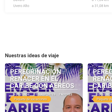
Uvero Alto
a 31,08 km
Nuestras ideas de viaje
PEREGRINACION
PERE
RENACER EN EL
RENAC
CARIBE CON AÉREOS
CARIB
3 DESTINOS
2 TRANSPORTES
7 NOCHES
2 DESTINO
Paquete de vacaciones
Paquete d