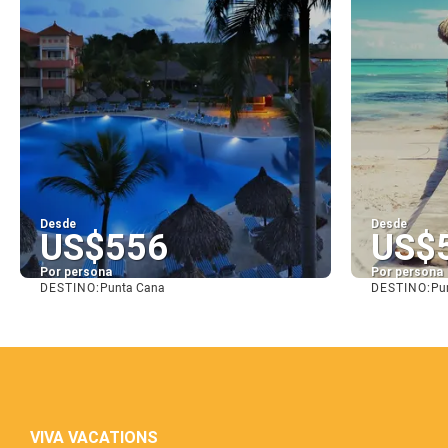
Desde
Desde
US$556
US$
Por persona
Por persona
DESTINO:
DESTINO:
Punta Cana
Pu
Ver
VIVA VACATIONS