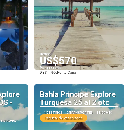
Desde
US$570
Por persona
DESTINO:
Punta Cana
Ver
xplore
Bahia Principe Explore
OS -
Turquesa 25 al 2 otc
1 DESTINOS
2 TRANSPORTES
4 NOCHES
Paquete de vacaciones
4 NOCHES