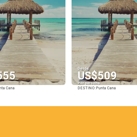
Desde
555
US$509
Por persona
DESTINO:
nta Cana
Punta Cana
Ver
Ver