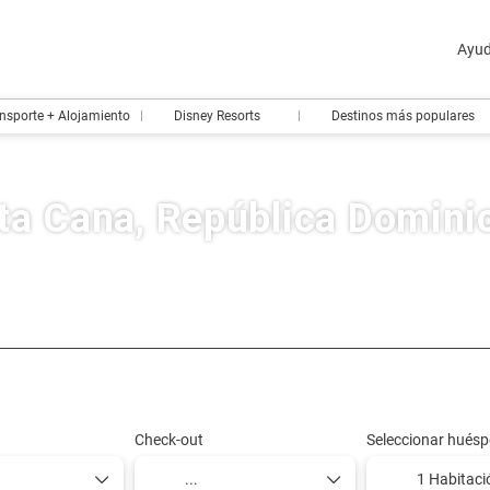
Ayu
nsporte + Alojamiento
Disney Resorts
Destinos más populares
ta Cana, República Domini
Diseña tu viaje
Paquetes y Tours
Crea tu ruta en 
Check-out
Seleccionar huésp
1 Habitaci