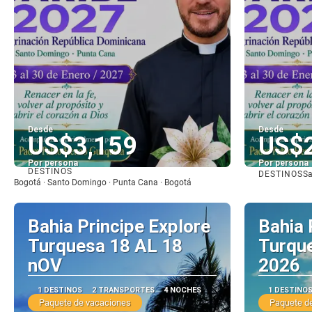
Desde
Desde
US$3,159
US$
Por persona
Por persona
DESTINOS
DESTINOS
Sa
Ver
Bogotá · Santo Domingo · Punta Cana · Bogotá
Bahia Principe Explore
Bahia 
Turquesa 18 AL 18
Turqu
nOV
2026
1 DESTINOS
2 TRANSPORTES
4 NOCHES
1 DESTINO
Paquete de vacaciones
Paquete d