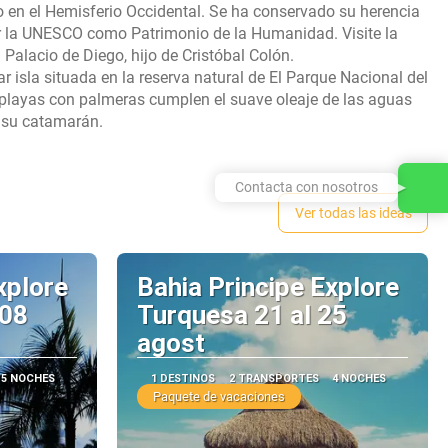
 en el Hemisferio Occidental. Se ha conservado su herencia
or la UNESCO como Patrimonio de la Humanidad. Visite la
 Palacio de Diego, hijo de Cristóbal Colón.
ar isla situada en la reserva natural de El Parque Nacional del
s playas con palmeras cumplen el suave oleaje de las aguas
Contacta con nosotros
Ver todas las ideas
xplore
Bahia Principe Explore
 08
Turquesa 21 al 25
agost
5 NOCHES
1 DESTINOS
2 TRANSPORTES
4 NOCHES
Paquete de vacaciones