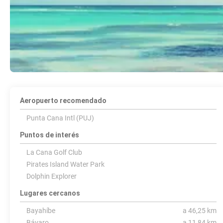
Aeropuerto recomendado
Punta Cana Intl (PUJ)
Puntos de interés
La Cana Golf Club
Pirates Island Water Park
Dolphin Explorer
Lugares cercanos
Bayahíbe
a 46,25 km
Bávaro
a 11,84 km