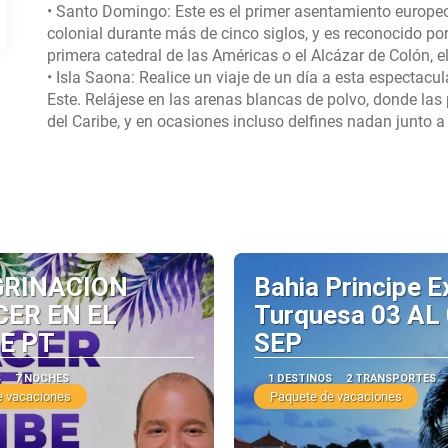
• Santo Domingo: Este es el primer asentamiento europeo
colonial durante más de cinco siglos, y es reconocido p
primera catedral de las Américas o el Alcázar de Colón, el
• Isla Saona: Realice un viaje de un día a esta espectacul
Este. Relájese en las arenas blancas de polvo, donde la
GRINACION
Bahia Principe E
ER EN EL
Turquesa 03 AL
E PT
SEP
S
7 NOCHES
1 DESTINOS
2 TRANSPORTES
e vacaciones
Paquete de vacaciones