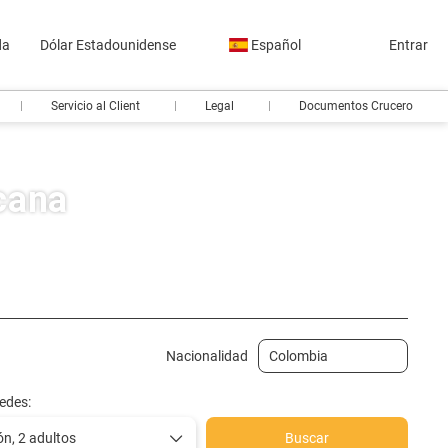
da
Dólar Estadounidense
Español
Entrar
Servicio al Client
Legal
Documentos Crucero
cana
carro
Actividades
Traslados
Billetes de tren
Nacionalidad
edes:
ón,
2 adultos
Buscar