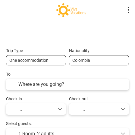
Flights- Low Cost
Hotels
Flight + Hot
+
Trip Type
Nationality
To
Check-in
Check-out
Select guests:
1 Room,
2 adults