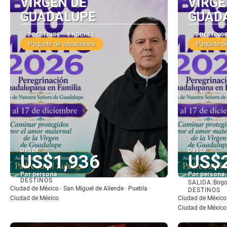
VIRGEN DE
VIRGE
GUADALUPE
GUAD
3 DESTINOS
8 NOCHES
3 DESTINO
Paquete de vacaciones
Paquete d
Desde
Desde
US$1,936
US$
Por persona
Por persona
DESTINOS
SALIDA:
Bogo
Ver
Ciudad de México · San Miguel de Allende · Puebla ·
DESTINOS
Ciudad de México
Ciudad de México 
Ciudad de México