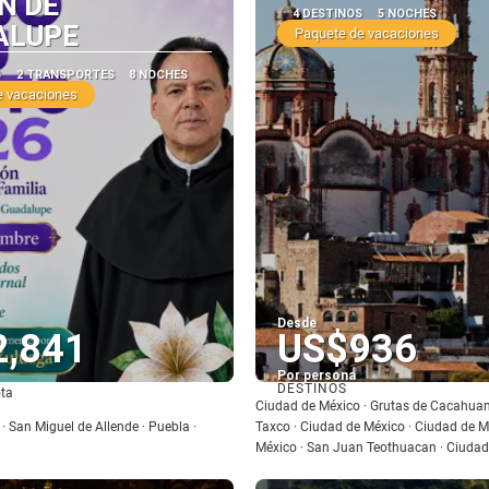
N DE
4 DESTINOS
5 NOCHES
ALUPE
Paquete de vacaciones
S
2 TRANSPORTES
8 NOCHES
e vacaciones
Desde
2,841
US$936
Por persona
DESTINOS
ta
Ver
Ver
Ciudad de México · Grutas de Cacahuami
· San Miguel de Allende · Puebla ·
Taxco · Ciudad de México · Ciudad de M
México · San Juan Teothuacan · Ciudad