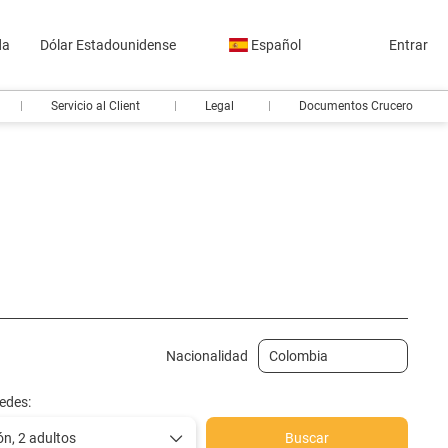
da
Dólar Estadounidense
Español
Entrar
Servicio al Client
Legal
Documentos Crucero
carro
Actividades
Traslados
Billetes de tren
Nacionalidad
edes:
ón,
2 adultos
Buscar