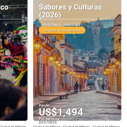
ico
Sabores y Culturas
(2026)
9 DESTINOS
8 NOCHES
Paquete de vacaciones
Desde
US$1,494
Por persona
DESTINOS
Ver