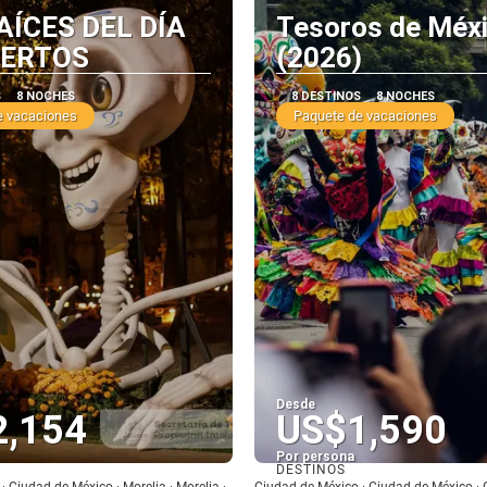
AÍCES DEL DÍA
Tesoros de Méx
UERTOS
(2026)
S
8 NOCHES
8 DESTINOS
8 NOCHES
e vacaciones
Paquete de vacaciones
Desde
2,154
US$1,590
Por persona
DESTINOS
Ver
Ver