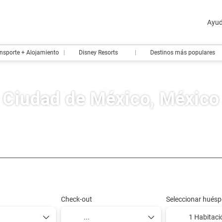
Ayu
nsporte + Alojamiento
Disney Resorts
Destinos más populares
Ciudad de México, México
Diseña tu viaje
Paquetes y Tours
Crea tu ruta en 
Check-out
Seleccionar huésp
1 Habitaci