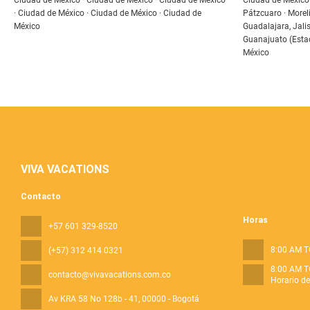
Ciudad de México · Ciudad de México · Ciudad de México
Ciudad de México ·
· Ciudad de México · Ciudad de México · Ciudad de
Pátzcuaro · Moreli
México
Guadalajara, Jalis
Guanajuato (Estad
México
VIVA VACATIONS
Contacto
Horas
+57 601 329-8520
8:00 AM T
(+57) 312 414 0321
8:00 AM T
contacto@vivavacations.com.co
Horario d
Av KRA 58 No 128b - 41
, 00000 - Bogotá