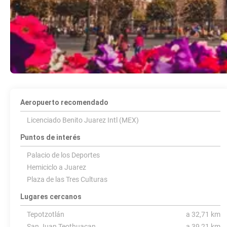
Aeropuerto recomendado
Licenciado Benito Juarez Intl (MEX)
Puntos de interés
Palacio de los Deportes
Hemiciclo a Juarez
Plaza de las Tres Culturas
Lugares cercanos
Tepotzotlán
a 32,71 km
San Juan Teothuacan
a 39,21 km