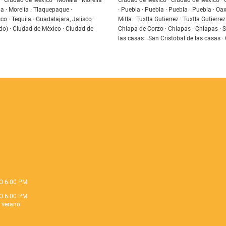
 Ciudad de México · Morelia · Morelia ·
Ciudad de México · Ciudad de México ·
a · Morelia · Tlaquepaque ·
· Puebla · Puebla · Puebla · Puebla · Oa
co · Tequila · Guadalajara, Jalisco ·
Mitla · Tuxtla Gutierrez · Tuxtla Gutierrez
o) · Ciudad de México · Ciudad de
Chiapa de Corzo · Chiapas · Chiapas · S
las casas · San Cristobal de las casas 
O 6:00 PM
O 6:00 PM
e verano