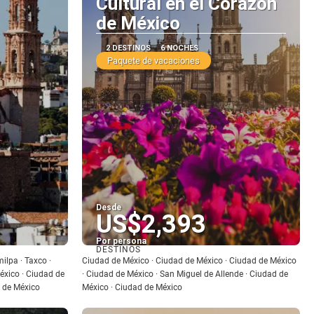
Cultural en el Corazón
de México
2 DESTINOS
6 NOCHES
Paquete de vacaciones
Desde
US$2,393
Por persona
DESTINOS
Ver
lpa · Taxco ·
Ciudad de México · Ciudad de México · Ciudad de México
éxico · Ciudad de
· Ciudad de México · San Miguel de Allende · Ciudad de
 de México
México · Ciudad de México