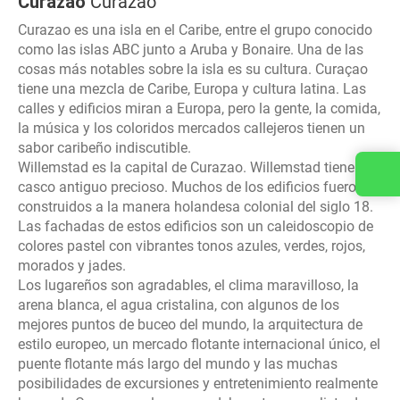
Curazao
Curazao
Curazao es una isla en el Caribe, entre el grupo conocido
como las islas ABC junto a Aruba y Bonaire. Una de las
cosas más notables sobre la isla es su cultura. Curaçao
tiene una mezcla de Caribe, Europa y cultura latina. Las
calles y edificios miran a Europa, pero la gente, la comida,
la música y los coloridos mercados callejeros tienen un
sabor caribeño indiscutible.
Willemstad es la capital de Curazao. Willemstad tiene un
Contacta con nosotros
casco antiguo precioso. Muchos de los edificios fueron
construidos a la manera holandesa colonial del siglo 18.
Las fachadas de estos edificios son un caleidoscopio de
colores pastel con vibrantes tonos azules, verdes, rojos,
morados y jades.
Los lugareños son agradables, el clima maravilloso, la
arena blanca, el agua cristalina, con algunos de los
mejores puntos de buceo del mundo, la arquitectura de
estilo europeo, un mercado flotante internacional único, el
puente flotante más largo del mundo y las muchas
posibilidades de excursiones y entretenimiento realmente