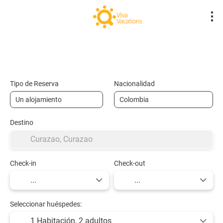
Vuelos- Low Cost
Hotel
Vuelo + Hote
+
Tipo de Reserva
Nacionalidad
Destino
Check-in
Check-out
Seleccionar huéspedes:
1 Habitación,
2 adultos