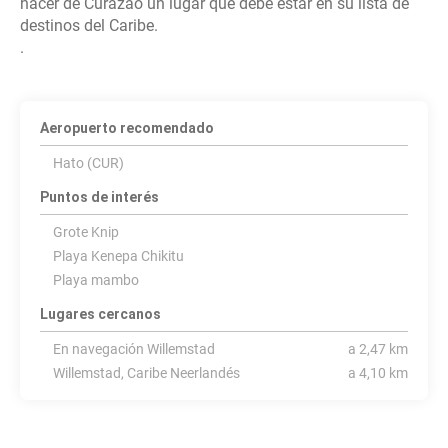
hacer de Curazao un lugar que debe estar en su lista de
destinos del Caribe.
.
Aeropuerto recomendado
Hato (CUR)
Puntos de interés
Grote Knip
Playa Kenepa Chikitu
Playa mambo
Lugares cercanos
En navegación Willemstad
a 2,47 km
Willemstad, Caribe Neerlandés
a 4,10 km