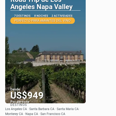
Angeles Napa Valley
7 DESTINOS
8 NOCHES
2 ACTIVIDADES
PERFECTO PARA AMANTES DEL VINO
Desde
US$949
Por persona
DESTINOS
Ver
Los Angeles CA · Santa Barbara CA · Santa Maria CA ·
Monterey CA · Napa CA · San Francisco CA