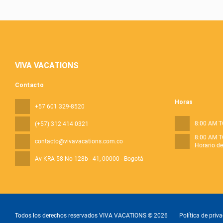
VIVA VACATIONS
Contacto
Horas
+57 601 329-8520
8:00 AM T
(+57) 312 414 0321
8:00 AM T
contacto@vivavacations.com.co
Horario d
Av KRA 58 No 128b - 41
, 00000 - Bogotá
Todos los derechos reservados VIVA VACATIONS © 2026
Política de priv