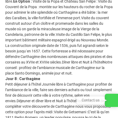
libre.
En Option :
Visite de la Popa et Château San Felipe : Visite du
Couvent de la Popa : montée sur les hauteurs du rocher de la Popa
pour admirer le site splendide où Carthagène a été bâtie : la mer
des Caraïbes, la ville-fortifiée et l’immense port.Visite du couvent
construit autour d’un cloître et promenade dans les salles du
musée où on garde la miraculeuse image de la Vierge de la
Candelaria, patronne de la ville.Visite du Castillo San Felipe, le plus
important bâtiment militaire espagnol érigé au Nouveau Monde.
La construction originale date de 1536, puis fut agrandi selon le
besoin jusqu´en 1657. Cette forteresse a été nécessaire pour
défendre Carthagène des nombreuses attaques des pirates et des
corsaires au XVIIe et XVIIIe siècles.Dîner libre et Nuit à l’hôtelNotre
conseil : profitez de l’ambiance musicale de Carthagène sur la
place Santo Domingo, animée jour et nuit.
Jour 8 : Carthagène
Petit déjeuner à l’hôtel Journée libre à Carthagène pour profiter de
l’ambiance de la ville, faire ses derniers achats ou tout simplement
finir de découvrir cette ville à votre rythme, selon vos
Contact us
envies.Déjeuner et dîner libre et Nuit à l’hôtelToutefois, afin de
compléter votre découverte de Carthagène nous vous proposons
cette option pour l’après midi :Visite de Getsemani :C’est là qu’en
1811 Pedro Romero, un leader populaire, poussa le cri de la