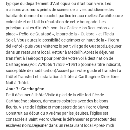
typique du département d´Antioquia où il fait bon vivre. Les
maisons aux murs peints de scènes de la vie quotidienne des
habitants donnent un cachet particulier aux ruelles d´architecture
coloniale et ont fait la réputation de cette bourgade. Les
principaux sites d´intérêt sont la « Calle de los Recuerdos », la
place « Peñol de Guatapé », le parc de la « Culebra » et l´île du
Soleil. Vous aurez la possibilité de grimper en haut de la « Piedra
del Peñol » puis vous visiterez le petit village de Guatapé.Déjeuner
dans un restaurant local. Retour à Medellín.Après le déjeuner
transfert à l’aéroport pour prendre votre vol à destination de
Carthagène.(Vol : AV9566 17h59 –19h15 (donné à titre indicatif,
susceptible de modification)Accueil par votre guide et transfert à
l’hôtel.Transfert et installation à l’hôtel à Carthagène.Dîner libre.
Nuit à l’hôtel.
Jour 7 : Carthagène
Petit déjeuner à l’hôtelVisite à pied de la ville-fortifiée de
Carthagène : places, demeures colorées avec des balcons
fleuris. Visite de l´église et monastère de San Pedro Claver.
Construit au début du XVIIème par les jésuites, l’église est
consacrée à Saint Pedro Claver, le défenseur et protecteur des
esclaves noirs.Déjeuner dans un restaurant local.Après- midi