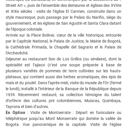
Street Art », puis de l’ensemble des demeures et églises des XVIIIe
et XIXe siècles : visite de l’église El Carmen, construite dans un
style mauresque, puis passage par le Palais du Nariño, siège du
gouvernement, et les églises de San Agustín et Santa Clara datant
de l’époque coloniale.
Arrivée sur la Place Bolívar, cœur de la ville historique, entourée
par le Capitole National, le Palais de Justice, la Mairie de Bogotá,
la Cathédrale Primada, la Chapelle del Sagrario et le Palais de
l’Archevêché.
Déjeuner au restaurant Son de Los Grillos (ou similaire), dont la
spécialité est l’ajiaco (c’est une soupe préparée à base de
plusieurs variétés de pommes de terre cultivées sur les hauts-
plateaux, qui contient aussi des herbes aromatiques, des épis de
maïs et du poulet. Dans l’après-midi, visite du musée de l’Or (fermé
le lundi), installé à l’intérieur de la Banque de la République depuis
1939. Récemment restauré, sa collection témoigne du talent
d’orfèvre des cultures pré colombiennes, Muiscas, Quimbaya,
Tayrona et bien d’autres.
En Option
: Visite de Montserrate : Départ en funiculaire ou
téléphérique jusqu’au Mont Monserrate qui domine la vallée de
Bogota. Vue panoramique de la capitale. Visite de l’église