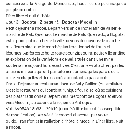
consacrée à la Vierge de Monserrate, haut lieu de pèlerinage du
peuple colombien.
Dîner libre et nuit à l’hôtel.
Jour 3 : Bogota - Zipaquirá - Bogota / Medellin
Petit déjeuner à l’hôtel. Départ vers 8h de l’hôtel afin de visiter le
marché de Palo Quemao. Le marché de Palo Quemado, à Bogota,
est le principal marché de la ville où vous découvrirez le marché
aux fleurs ainsi que le marché plus traditionnel de fruits et
légumes. Après cette halte route pour Zipaquira, petite ville andine
et exploration de la Cathédrale de Sel, située dans une mine
souterraine aujourd’hui désactivée. C’est un ex-voto offert par les
anciens mineurs qui ont parfaitement aménagé les parois de la
mine en chapelles et lieux sacrés racontant la passion du
Christ.Déjeuner au restaurant local de Sal y Gallina (ou similaire).
C’est le restaurant qui contient l’unique four à sel où se cuisinent
des plats traditionnels.Départ vers l’aéroport de Bogota et envol
vers Medellín, au cœur de la région du Antioquia.
Vol : AV9546 18h33 – 20h10 (donné à titre indicatif, susceptible
de modification). Arrivée à l’aéroport et accueil par votre
guide. Transfert et installation à l’hôtel à Medellin.Dîner libre. Nuit
à l’hôtel.