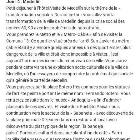
Jour 4 : Medellin
Petit déjeuner à l’hôtel.Visite de Medellín sur le thème de la «
transformation sociale » Durant ce tour vous allez voir la
transformation de la ville de Medellin depuis la crise social des
années 80, 90 avec les problèmes du narcotrafic.
Vous prendrez le Metro et le « Metro- Câble » afin de visiter la
Comuna 13. Ce quartier situé près de l’arrêt San Javier du métro-
câble était il y a encore quelques années un des quartiers les plus
dangereux de la ville et était donc impossible à visiter. Il est
aujourd’hui une des icones du renouveau de la ville. Vous aurez
pendant cette visite une explication socio-culturelle de la ville de
Medellin, où l’on essayera de comprendre la problématique sociale
qu’a généré le cartel de Medellin.
Vous passerez par la place Botero très connues pour les statues
de l’artiste peintre portant le même nom : Fernando Botero. Vous
rentrerez ensuite dans le musée « Antioquia » afin d’admirer
plusieurs de ces œuvres. Et visite du « Pueblito Paisa » puis
continuation vers le secteur de la « Sabaneta » avec découverte de
la place principale Déjeuner dans un restaurant local avec
découverte du plat typique de la region “la bandeja
paisa”.Parcours culturel dans une plantation de café « Farm
Capilla del Rosario » qui racontera l’histoire du café colombien et