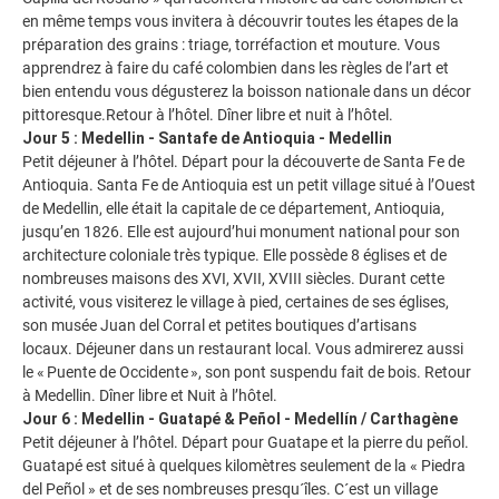
en même temps vous invitera à découvrir toutes les étapes de la
préparation des grains : triage, torréfaction et mouture. Vous
apprendrez à faire du café colombien dans les règles de l’art et
bien entendu vous dégusterez la boisson nationale dans un décor
pittoresque.Retour à l’hôtel. Dîner libre et nuit à l’hôtel.
Jour 5 : Medellin - Santafe de Antioquia - Medellin
Petit déjeuner à l’hôtel. Départ pour la découverte de Santa Fe de
Antioquia. Santa Fe de Antioquia est un petit village situé à l’Ouest
de Medellin, elle était la capitale de ce département, Antioquia,
jusqu’en 1826. Elle est aujourd’hui monument national pour son
architecture coloniale très typique. Elle possède 8 églises et de
nombreuses maisons des XVI, XVII, XVIII siècles. Durant cette
activité, vous visiterez le village à pied, certaines de ses églises,
son musée Juan del Corral et petites boutiques d’artisans
locaux. Déjeuner dans un restaurant local. Vous admirerez aussi
le « Puente de Occidente », son pont suspendu fait de bois. Retour
à Medellin. Dîner libre et Nuit à l’hôtel.
Jour 6 : Medellin - Guatapé & Peñol - Medellín / Carthagène
Petit déjeuner à l’hôtel. Départ pour Guatape et la pierre du peñol.
Guatapé est situé à quelques kilomètres seulement de la « Piedra
del Peñol » et de ses nombreuses presqu´îles. C´est un village